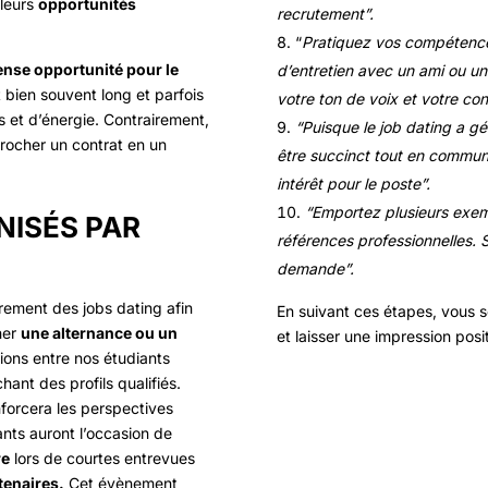
 leurs
opportunités
recrutement”.
“
Pratiquez vos compétences
nse opportunité pour le
d’entretien avec un ami ou un
t bien souvent long et parfois
votre ton de voix et votre con
 et d’énergie. Contrairement,
“Puisque le job dating a g
rocher un contrat en un
être succinct tout en commun
intérêt pour le poste”.
“Emportez plusieurs exemp
NISÉS PAR
références professionnelles. 
demande”.
èrement des jobs dating afin
En suivant ces étapes, vous s
her
une alternance ou un
et laisser une impression pos
xions entre nos étudiants
hant des profils qualifiés.
forcera les perspectives
ants auront l’occasion de
re
lors de courtes entrevues
tenaires.
Cet évènement