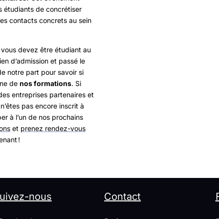
s étudiants de concrétiser
des contacts concrets au sein
vous devez
être étudiant
au
ien d’
admission
et passé le
e notre part pour savoir si
’une de
nos formations
. Si
 des entreprise
s
partenaire
s
et
n’êtes pas encore inscrit à
er à l’un de nos prochains
ions
et
prenez
rendez-vous
enant !
uivez-nous
Contact