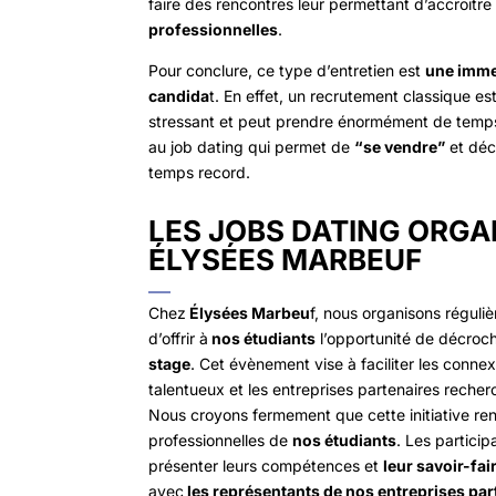
faire des rencontres leur permettant d’accroitre
professionnelles
.
Pour conclure, ce type d’entretien est
une imme
candida
t. En effet, un recrutement classique es
stressant et peut prendre énormément de temps
au job dating qui permet de
“se vendre”
et déc
temps record.
LES JOBS DATING ORGA
ÉLYSÉES MARBEUF
Chez
Élysées Marbeu
f, nous organisons réguli
d’offrir à
nos étudiants
l’opportunité de décroc
stage
. Cet évènement vise à faciliter les conne
talentueux et les entreprises partenaires recherc
Nous croyons fermement que cette initiative ren
professionnelles de
nos étudiants
. Les particip
présenter leurs compétences et
leur savoir-fai
avec
les représentants de nos entreprises par