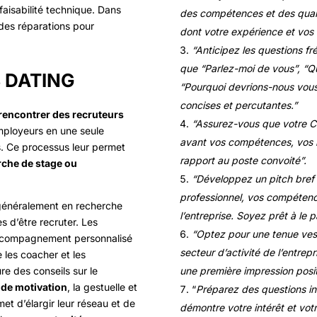
faisabilité technique. Dans
des compétences et des qualif
des réparations pour
dont votre expérience et vo
“Anticipez les questions fr
que “Parlez-moi de vous”, “Que
 DATING
“Pourquoi devrions-nous vou
concises et percutantes.”
rencontrer des recruteurs
“Assurez-vous que votre CV 
employeurs en une seule
avant vos compétences, vos r
s. Ce processus leur permet
rapport au poste convoité”.
che de stage ou
“Développez un pitch bref 
professionnel, vos compétenc
t généralement en recherche
l’entreprise. Soyez prêt à le 
s d’être recruter. Les
“Optez pour une tenue vest
 accompagnement personnalisé
secteur d’activité de l’entre
e les coacher et les
re des conseils sur le
une première impression posit
 de motivation
, la gestuelle et
“
Préparez des questions inte
rmet d’élargir leur réseau et de
démontre votre intérêt et vo