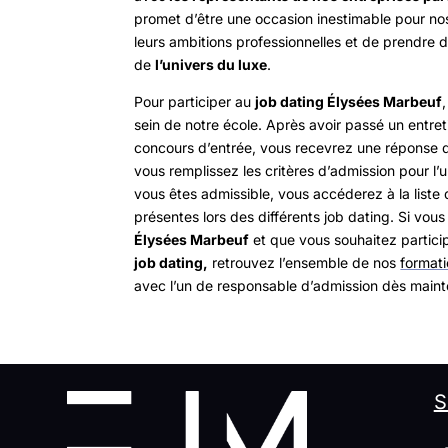
promet d’être une occasion inestimable pour no
leurs ambitions professionnelles et de prendre 
de
l’univers du luxe
.
Pour participer
au
job dating
Élysées
Marbeuf
,
sein de notre école
. Après avoir passé un entret
concours d’entré
e, vous recevrez une réponse d
vous remplissez les critères d’admission pour l
vous êtes admissible,
vous
accéderez à la liste
présente
s
lors des différents job dating
.
Si
vous 
Élysées Marbeuf
et que vous souhaitez particip
job dating
,
retrouvez l’en
semble de nos
format
a
vec l’un de responsable d’admission
dès maint
S